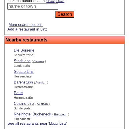
Linz restaurant search
(Change town)
More search options
Add a restaurant in Linz
Nearby restaurants
Die Börserie
Schillerstraße
Stadtliebe
(
German
)
Landstraße
Square Linz
Hessenplatz
Bärenstubn
(
Austrian
)
Herrenstraße
Pauls
Herrenstraße
Cuisino Linz
(
Austrian
)
Schillerplatz
Rheinhotel Bucheneck
(
European
)
Linzhausstr.
See all restaurants near 'Maxx Linz'